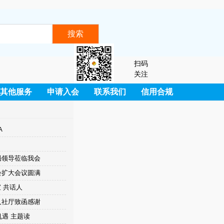
扫码
关注
其他服务
申请入会
联系我们
信用合规
A
局领导莅临我会
会扩大会议圆满
宝 共话人
人社厅致函感谢
机遇 主题读