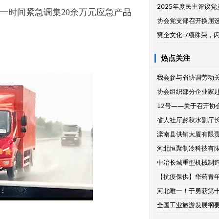
2025年度民主评议
一
时间紧急调集20余万元应急产品
协会党支部召开换届
冀企文化 7项殊荣，
热点关注
我会参与省协调劳动
协会组织部分企业家
12号——关于召开协
省人社厅彭秋水副厅
滦南县供销大厦有限
河北恒聚制冷科技有
中冶长城重型机械制
【抗疫保供】华药青年
河北唯一！于勇获第十
全国工业旅游发展纲