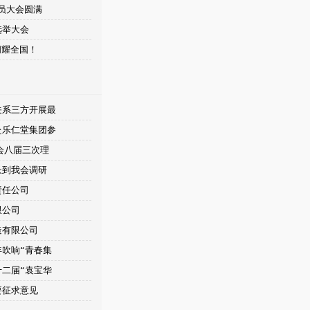
党员大会圆满
选举大会
闪耀全国！
关系三方开展最
赴乐仁堂集团参
会八届三次理
长到我会调研
责任公司
限公司
造有限公司
吹响“青春集
二届“袁宝华
要征求意见