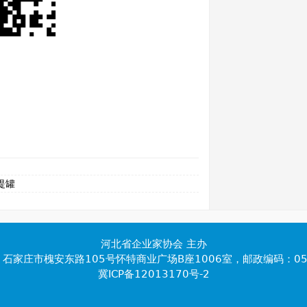
提罐
河北省企业家协会 主办
石家庄市槐安东路105号怀特商业广场B座1006室，邮政编码：05
冀ICP备12013170号-2