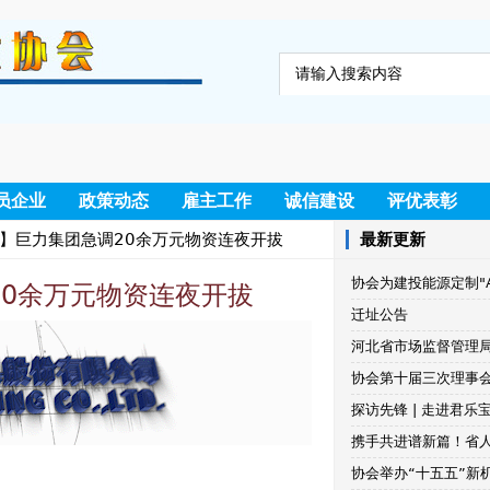
员企业
政策动态
雇主工作
诚信建设
评优表彰
】巨力集团急调20余万元物资连夜开拔
最新更新
协会为建投能源定制"
0余万元物资连夜开拔
迁址公告
河北省市场监督管理
协会第十届三次理事
探访先锋 | 走进君乐
携手共进谱新篇！省
协会举办“十五五”新