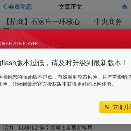
会员动态
文章正文
【招商】石家庄一环核心——中央商务
区
更新时间：
2021-06-03 10:17
作者：
flash版本过低，请及时升级到最新版本！
中央商务区
检测到您的flash版本过低，有被漏洞攻击风险，且严重影响
体验，升级到最新官方授权版本获得更好的上网体验。
中央商务区是一个城市现代化的象征与标志，也是
一个城市、一个区域的经济发展中枢。凭借得天独厚
的核心区位、规模宏大的建筑体量和对标国际的产业
规划优势，石家庄中央商务区将让城市原点重新焕发
活力，以雄伟之姿引领城市发展新格局。