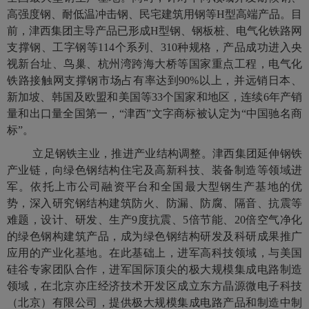
高强度钢、耐低温冲击钢、民宅建筑用钢等H型高端产品。目
前，津西集团主导产品已形成H型钢、钢板桩、电气化铁路网
支撑钢、工字钢等114个系列、310种规格，产品成功进入央
视新台址、鸟巢、杭州湾跨海大桥等国家重点工程，电气化
铁路接触网支撑钢市场占有率达到90%以上，并远销日本、
新加坡、韩国及欧盟和美国等33个国家和地区，连续6年产销
量和出口量全国第一，“津西”文字商标被认定为“中国驰名商
标”。
立足钢铁主业，推进产业结构调整。津西集团延伸钢铁
产业链，向绿色钢结构住宅及高新科技、装备制造等领域进
军。依托上市公司融资平台和全国最大型钢生产基地的优
势，深入研究钢结构建筑防火、防漏、防腐、隔音、抗震等
难题，设计、研发、生产9度抗震、5倍节能、20倍空气净化
的绿色钢构建筑产品，成为绿色钢结构研发及科研成果推广
应用的产业化基地。在此基础上，进军高科技领域，与美国
硅谷专家团队合作，进军国际顶尖的极大规模集成电路制造
领域，在北京亦庄经济技术开发区成立东方晶源微电子科技
（北京）有限公司，提供极大规模集成电路产品和制造中制