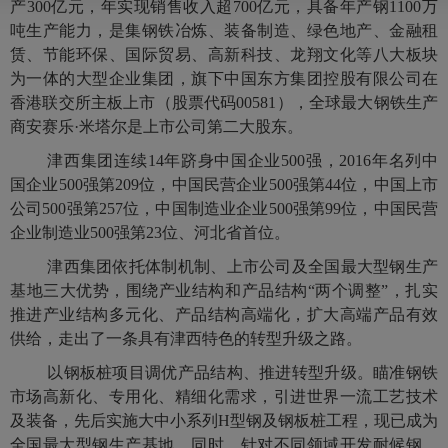
产300亿元，年实现销售收入超700亿元，具备年产钢1100万
吨生产能力，是集钢铁冶炼、装备制造、绿色地产、金融租
赁、节能环保、国际贸易、高新科技、龙翔文化等八大板块
为一体的大型企业集团，旗下中国东方集团控股有限公司在
香港联交所主板上市（股票代码00581），全球最大钢铁生产
商安赛乐·米塔尔是上市公司第二大股东。
津西集团连续14年跻身中国企业500强，2016年名列中
国企业500强第209位，中国民营企业500强第44位，中国上市
公司500强第257位，中国制造业企业500强第99位，中国民营
企业制造业500强第23位、河北省首位。
津西集团依托体制机制、上市公司及全国最大型钢生产
基地三大优势，围绕产业结构和产品结构“两个调整”，扎实
推进产业结构多元化、产品结构高端化，扩大高端产品有效
供给，走出了一条具有津西特色的转型升级之路。
以钢板桩项目调优产品结构、推进转型升级。瞄准钢铁
市场高新化、专用化、精细化需求，引进世界一流工艺技术
及装备，先后实施大中小系列H型钢及钢板桩工程，现已成为
全国最大型钢生产基地。同时，针对不同领域开发耐候钢、