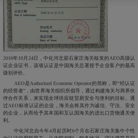
2016年
10
月
24
日，中化河北获石家庄海关核发的
AEO
高级认
证企业证书，该项认证是中国海关总署授予企业客户的最高
级别评价。
AEO是
Authorized Economic Operator
的简称，即“经认证
的经营者”，由世界海关组织所倡导，通过构建海关与商界伙
伴合作关系，来实现全球供应链贸易安全与便利的目标。通
过
AEO
标准认证的企业，海关会将其作为诚信、守法、安全
的企业，从而给予其本国和互认国海关的进出口货物通关便
利。
中化河北自今年
4
月起历时
6
个月在石家庄海关集中个性